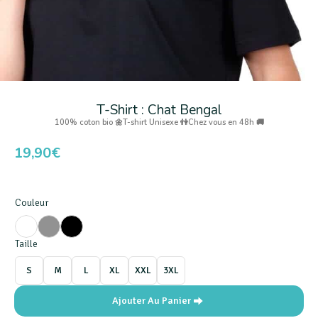
T-Shirt : Chat Bengal
100% coton bio 🌼
T-shirt Unisexe 👫
Chez vous en 48h 🚚
19,90
€
Couleur
Taille
S
M
L
XL
XXL
3XL
Ajouter Au Panier