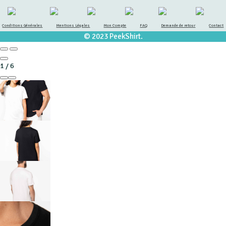
Conditions Générales
Mentions Légales
Mon Compte
FAQ
Demande de retour
Contact
© 2023 PeekShirt.
1
/
6