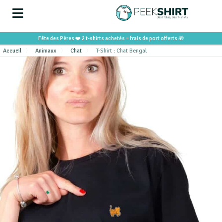
Fête des Pères ❤️ 2 t-shirts achetés = frais de port offerts 🎁
Accueil
Animaux
Chat
T-Shirt : Chat Bengal