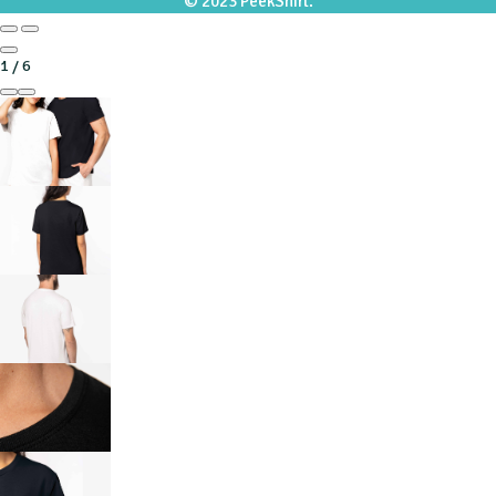
© 2023 PeekShirt.
1
/
6