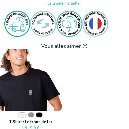
Je trouve ma taille !
Vous allez aimer 😍
Blanc
Gris
Noir
T-Shirt : Le trone de fer
19,90€