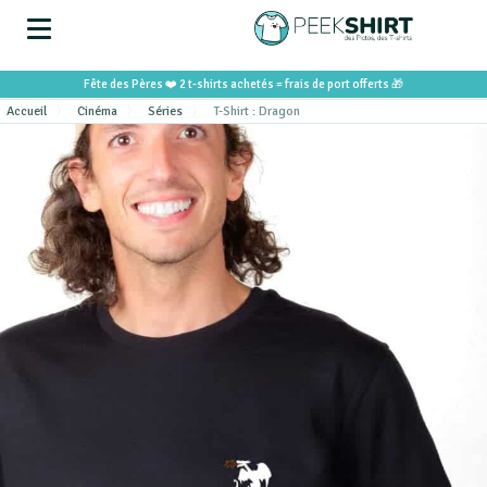
Fête des Pères ❤️ 2 t-shirts achetés = frais de port offerts 🎁
Accueil
Cinéma
Séries
T-Shirt : Dragon