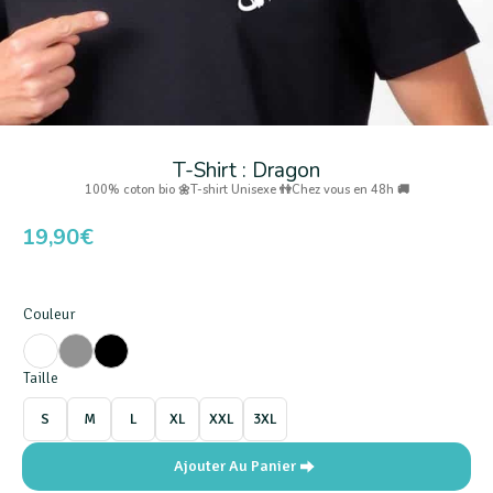
T-Shirt : Dragon
100% coton bio 🌼
T-shirt Unisexe 👫
Chez vous en 48h 🚚
19,90
€
Couleur
Taille
S
M
L
XL
XXL
3XL
Ajouter Au Panier