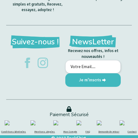
simples et gratuits, Recevez,
essayez, adoptez !
Suivez-nous !
NewsLetter
Recevez nos offres, infos et
nouveautés !
Email
*
Je m'inscris
Paiement Sécurisé
Conditions Générales
Mentions Légales
Mon Compte
FAQ
Demande de retour
Contact