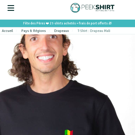
Fête des Pères ❤️ 2 t-shirts achetés = frais de port offerts 🎁
Accueil
Pays & Régions
Drapeaux
T-Shirt : Drapeau Mali