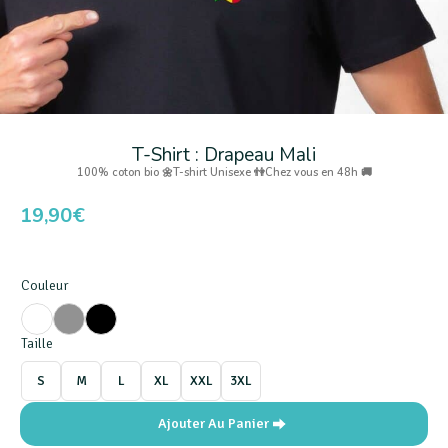
T-Shirt : Drapeau Mali
100% coton bio 🌼
T-shirt Unisexe 👫
Chez vous en 48h 🚚
19,90
€
Couleur
Taille
S
M
L
XL
XXL
3XL
Ajouter Au Panier