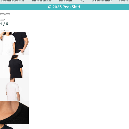
Conditions Générales
Mentions Légales
Mon Compte
FAQ
Demande de retour
Contact
© 2023 PeekShirt.
1
/
6