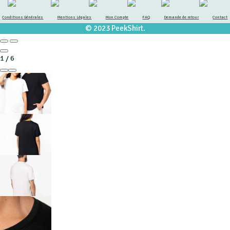
Conditions Générales
Mentions Légales
Mon Compte
FAQ
Demande de retour
Contact
© 2023 PeekShirt.
1
/
6