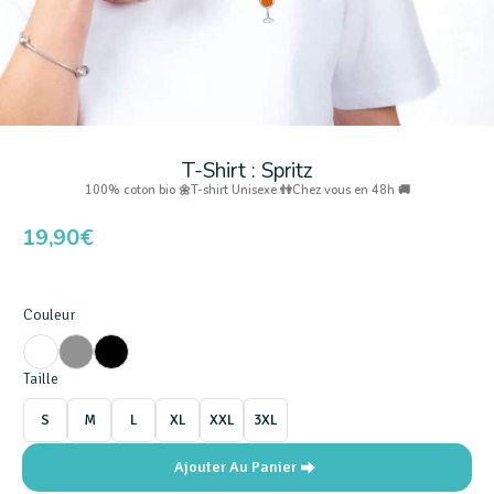
T-Shirt : Spritz
100% coton bio 🌼
T-shirt Unisexe 👫
Chez vous en 48h 🚚
19,90
€
Couleur
Taille
S
M
L
XL
XXL
3XL
Ajouter Au Panier