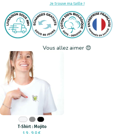
Je trouve ma taille !
Vous allez aimer 😍
Blanc
Gris
Noir
T-Shirt : Mojito
19,90€