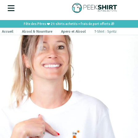
Fête des Pères ❤️ 2 t-shirts achetés = frais de port offerts 🎁
Accueil
Alcool & Nourriture
Apero et Alcool
T-Shirt : Spritz