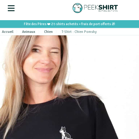
Fête des Pères ❤️ 2 t-shirts achetés = frais de port offerts 🎁
Accueil
Animaux
Chien
T-Shirt : Chien Pomsky