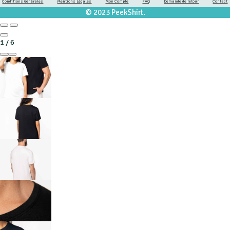
Conditions Générales
Mentions Légales
Mon Compte
FAQ
Demande de retour
Contact
© 2023 PeekShirt.
1
/
6