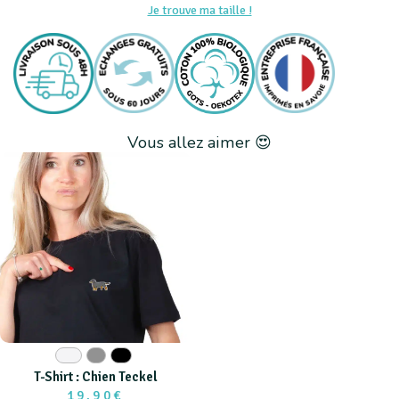
Je trouve ma taille !
Vous allez aimer 😍
Blanc
Gris
Noir
T-Shirt : Chien Teckel
19,90€