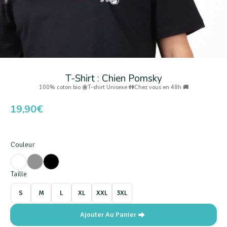
T-Shirt : Chien Pomsky
100% coton bio 🌼
T-shirt Unisexe 👫
Chez vous en 48h 🚚
19,90
€
Couleur
Taille
S
M
L
XL
XXL
3XL
Ajouter Au Panier