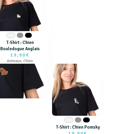
Blanc
Gris
Noir
T-Shirt : Chien
Bouledogue Anglais
19,90€
Animaux
,
Chien
Blanc
Gris
Noir
T-Shirt : Chien Pomsky
19,90€