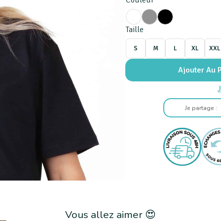
Couleur
Taille
S
M
L
XL
XXL
Ajouter Au 
J
Je partage :
Vous allez aimer 😍