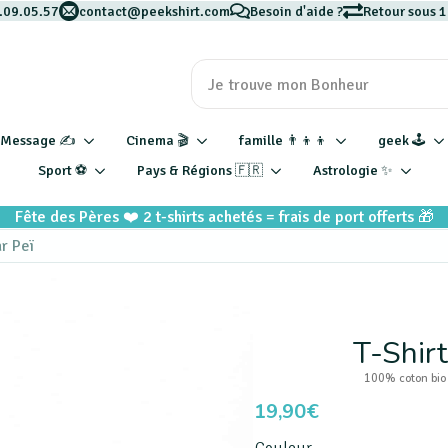
.09.05.57
contact@peekshirt.com
Besoin d'aide ?
Retour sous 1
Message ✍️
Cinema 🎬
famille 👨‍👦‍👦
geek 🕹️
Sport ⚽️
Pays & Régions 🇫🇷
Astrologie ✨
Fête des Pères ❤️ 2 t-shirts achetés = frais de port offerts 🎁
ar Peï
T-Shirt
100% coton bio
19,90
€