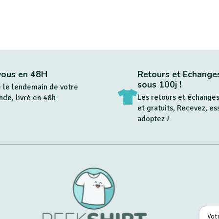
vous en 48H
Retours et Echanges
sous 100j !
 le lendemain de votre
Les retours et échanges
e, livré en 48h
et gratuits, Recevez, es
adoptez !
Email
*