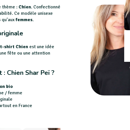
le thème :
Chien
. Confectionné
urabilité. Ce modèle unisexe
s
qu’aux
femmes
.
riginale
e
t-shirt Chien
est une idée
 une fête ou une attention
t : Chien Shar Peï ?
on bio
me / femme
ginale
artout en France