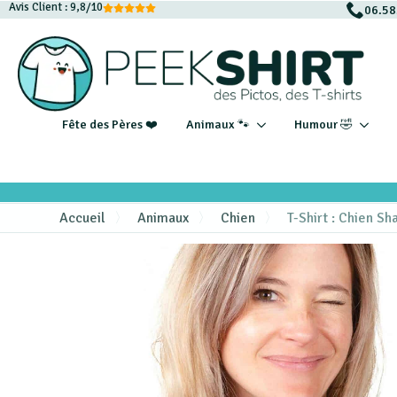
Avis Client : 9,8/10
06.58
Fête des Pères ❤️
Animaux 🐾
Humour 🤣
Accueil
Animaux
Chien
T-Shirt : Chien Sh