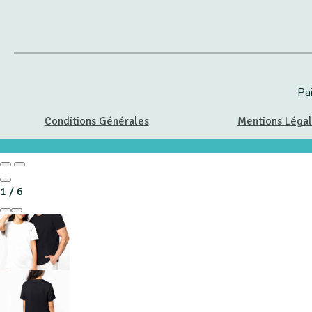
Pa
Conditions Générales
Mentions Léga
1
/
6