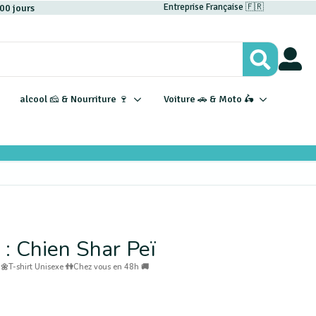
Entreprise Française 🇫🇷
00 jours
Search
for:
alcool 🧀 & Nourriture 🍷
Voiture 🚗 & Moto 🛵
 : Chien Shar Peï
 🌼
T-shirt Unisexe 👫
Chez vous en 48h 🚚