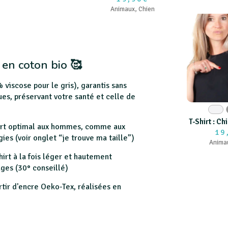
Animaux
,
Chien
 en coton bio 🥰
 viscose pour le gris), garantis sans
ues, préservant votre santé et celle de
Blanc
T-Shirt : C
fort optimal aux hommes, comme aux
19
es (voir onglet “je trouve ma taille”)
Anima
hirt à la fois léger et hautement
ages (30° conseillé)
rtir d'encre Oeko-Tex, réalisées en