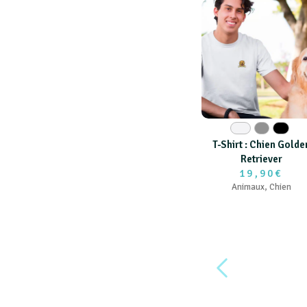
Blanc
Gris
Noir
T-Shirt : Chien Golde
Retriever
19,90€
Animaux
,
Chien