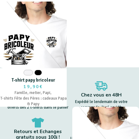
Blanc
Noir
T-shirt papy bricoleur
19,90€
Famille
,
metier
,
Papi
,
Livraison offerte
Chez vous en 48H
T-shirts Fête des Pères : cadeaux Papa
Les frais de port en relais sont
Expédié le lendemain de votre
& Papy
offerts dès 2 t-shirts dans le panier
commande, livré en 48h
Retours et Echanges
Entreprise 🇫🇷
gratuits sous 100j !
Un SAV toujours disponible, c'est le