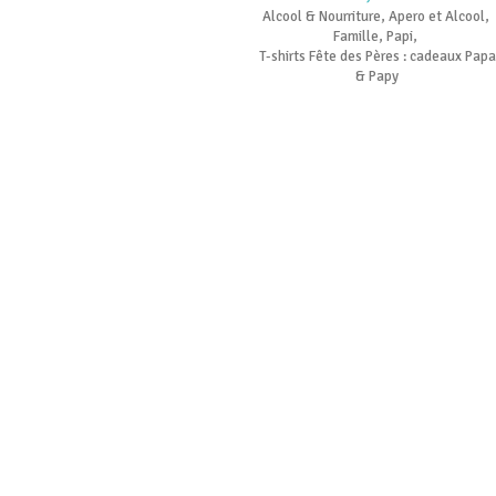
Alcool & Nourriture
,
Apero et Alcool
,
Famille
,
Papi
,
T-shirts Fête des Pères : cadeaux Papa
& Papy