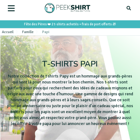
Search
Fête des Pères ❤️ 2 t-shirts achetés = frais de port offerts 🎁
for:
Accueil
Famille
Papi
T-SHIRTS PAPI
Notre collection de t shirts Papy est un hommage aux grands-pères
qui sont là pour nous montrer le bon chemin. Nos t-shirts sont
parfaits pour ceux qui recherchent des idées de cadeaux mignons et
originaux avec une touche d’humour. Une gamme de designs qui rend
hommage aux grands-pères et à leurs sages conseils. Que ce soit
pour un anniversaire ou juste pour le plaisir d’un cadeau spécial, nos
t-shirts pour les papis sont un excellent moyen de montrer à quel
point vous aimez et respectez votre grand-père. Vous pouvez aussi
les offrir à votre papa pour lui annoncer un heureux évènement !