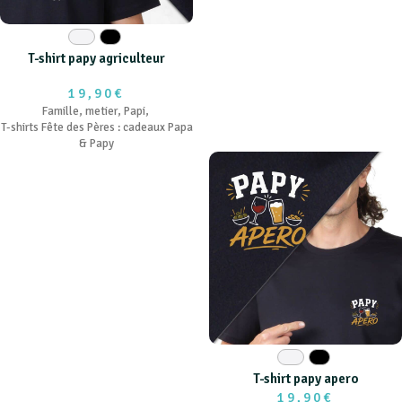
Blanc
Noir
T-shirt papy agriculteur
19,90€
Famille
,
metier
,
Papi
,
T-shirts Fête des Pères : cadeaux Papa
& Papy
Blanc
Noir
T-shirt papy apero
19,90€