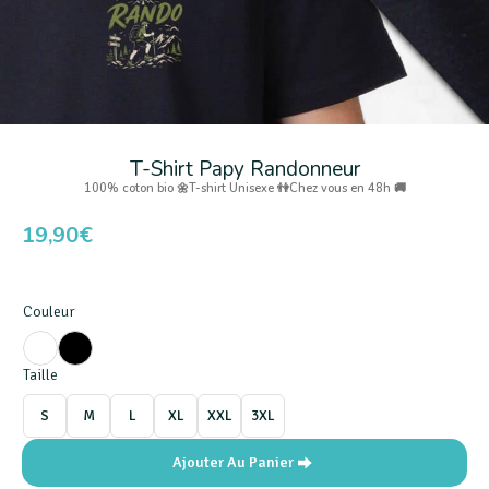
T-Shirt Papy Randonneur
100% coton bio 🌼
T-shirt Unisexe 👫
Chez vous en 48h 🚚
19,90
€
Couleur
Taille
S
M
L
XL
XXL
3XL
Ajouter Au Panier