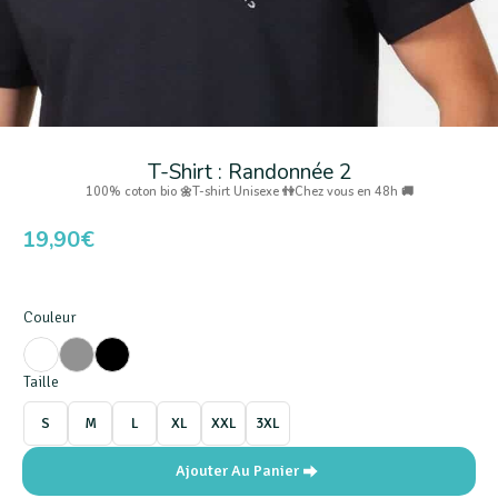
T-Shirt : Randonnée 2
100% coton bio 🌼
T-shirt Unisexe 👫
Chez vous en 48h 🚚
19,90
€
Couleur
Taille
S
M
L
XL
XXL
3XL
Ajouter Au Panier