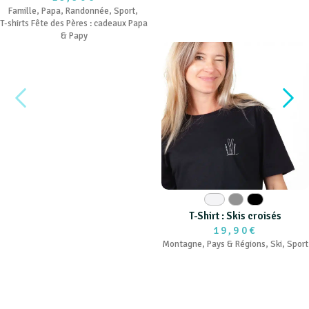
Famille
,
Papa
,
Randonnée
,
Sport
,
T-shirts Fête des Pères : cadeaux Papa
& Papy
Blanc
Gris
Noir
T-Shirt : Skis croisés
19,90€
Montagne
,
Pays & Régions
,
Ski
,
Sport