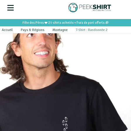
Fête des Pères ❤️ 2 t-shirts achetés = frais de port offerts 🎁
Accueil
Pays & Régions
Montagne
T-Shirt : Randonnée 2