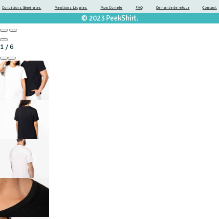
Conditions Générales
Mentions Légales
Mon Compte
FAQ
Demande de retour
Contact
© 2023 PeekShirt.
1
/
6